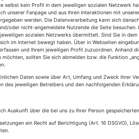
e selbst kein Profil in dem jeweiligen sozialen Netzwerk h
uch unserer Fanpage und aus Ihren Interaktionen mit unser
ergegeben werden. Die Datenverarbeitung kann sich danach
e und/oder nicht-angemeldete Nutzende die Seite besuchen. 
jeweiligen sozialen Netzwerks übermittelt. Sind Sie in dem
ich im Internet bewegt haben. Über in Webseiten eingebund
erfassen und Ihrem jeweiligen Profil zuzuordnen. Anhand d
öchten, sollten Sie sich abmelden bzw. die Funktion „ange
en.
sönlichen Daten sowie über Art, Umfang und Zweck ihrer Ve
 des jeweiligen Betreibers und den nachfolgenden Erkläru
ich Auskunft über die bei uns zu Ihrer Person gespeichert
ussetzungen ein Recht auf Berichtigung (Art. 16 DSGVO), L
ten.