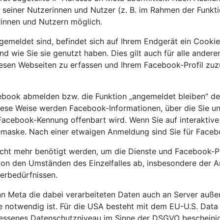
 seiner Nutzerinnen und Nutzer (z. B. im Rahmen der Funkt
innen und Nutzern möglich.
gemeldet sind, befindet sich auf Ihrem Endgerät ein Cooki
und wie Sie sie genutzt haben. Dies gilt auch für alle and
iesen Webseiten zu erfassen und Ihrem Facebook-Profil zu
cebook abmelden bzw. die Funktion „angemeldet bleiben” de
ese Weise werden Facebook-Informationen, über die Sie unm
cebook-Kennung offenbart wird. Wenn Sie auf interaktive F
demaske. Nach einer etwaigen Anmeldung sind Sie für Faceb
cht mehr benötigt werden, um die Dienste und Facebook-Pro
 von den Umständen des Einzelfalles ab, insbesondere der A
herbedürfnissen.
Meta die dabei verarbeiteten Daten auch an Server außerh
ste notwendig ist. Für die USA besteht mit dem EU-U.S. Da
ssenes Datenschutzniveau im Sinne der DSGVO bescheinigt.