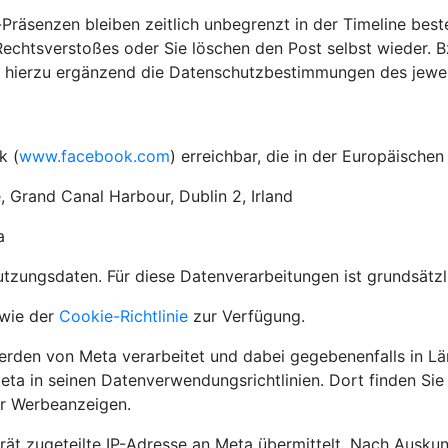
-Präsenzen bleiben zeitlich unbegrenzt in der Timeline best
chtsverstoßes oder Sie löschen den Post selbst wieder. Bz
r hierzu ergänzend die Datenschutzbestimmungen des jeweil
k (
www.facebook.com
) erreichbar, die in der Europäische
, Grand Canal Harbour, Dublin 2, Irland
a
ungsdaten. Für diese Datenverarbeitungen ist grundsätzlic
wie der
Cookie-Richtlinie
zur Verfügung.
den von Meta verarbeitet und dabei gegebenenfalls in Lä
eta in seinen Datenverwendungsrichtlinien. Dort finden Si
ür Werbeanzeigen.
rät zugeteilte IP-Adresse an Meta übermittelt. Nach Ausku